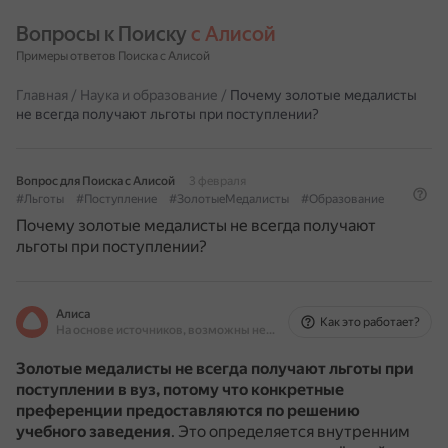
Вопросы к Поиску 
с Алисой
Примеры ответов Поиска с Алисой
Главная
/
Наука и образование
/
Почему золотые медалисты
не всегда получают льготы при поступлении?
Вопрос для Поиска с Алисой
3 февраля
#Льготы
#Поступление
#ЗолотыеМедалисты
#Образование
Почему золотые медалисты не всегда получают
льготы при поступлении?
Алиса
Как это работает?
На основе источников, возможны неточности
Золотые медалисты не всегда получают льготы при
поступлении в вуз, потому что конкретные
преференции предоставляются по решению
учебного заведения
.
Это определяется внутренним