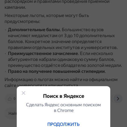
распорядком и правилами проведения приёмной
кампании.
Некоторые льготы, которые могут быть
предусмотрены:
Дополнительные баллы
.
Большинство вузов
начисляют медалистам от 3 до 10 дополнительных
баллов.
Конкретное значение определяется
правилами отдельных институтов и университетов.
Преимущественное зачисление
.
Если несколько
абитуриентов набрали одинаковую сумму баллов,
преимущество отдаётся обладателю золотой медали.
Право на получение повышенной стипендии
.
Информацию о льготах можно найти на официальном
сайте университета или института.
Поиск в Яндексе
0
ecvdo.ru
edu.ru
imes.su
rg.ru
Сделать Яндекс основным поиском
в Сhrome
Найти в Поиске
ПРОДОЛЖИТЬ