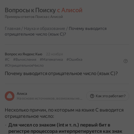
Вопросы к Поиску 
с Алисой
Примеры ответов Поиска с Алисой
Главная
/
Наука и образование
/
Почему выводится
отрицательное число (язык C)?
Вопрос из Яндекс Кью
22 ноября
#C
#Вычисления
#Математика
#Ошибка
#ОтрицательноеЧисло
Почему выводится отрицательное число (язык C)?
Алиса
Как это работает?
На основе источников, возможны неточности
Несколько причин, по которым на языке C выводится
отрицательное число:
Для чисел со знаком (int и т. п.) первый бит в
регистре процессора интерпретируется как знак