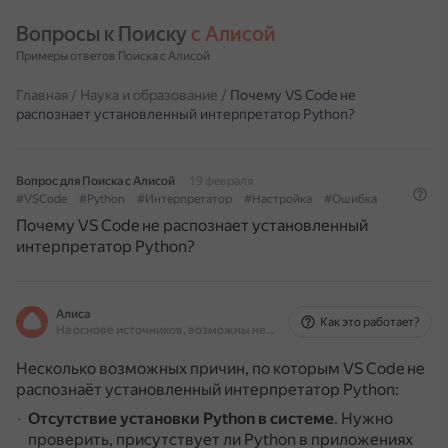
Вопросы к Поиску 
с Алисой
Примеры ответов Поиска с Алисой
Главная
/
Наука и образование
/
Почему VS Code не
распознает установленный интерпретатор Python?
Вопрос для Поиска с Алисой
19 февраля
#VSCode
#Python
#Интерпретатор
#Настройка
#Ошибка
Почему VS Code не распознает установленный
интерпретатор Python?
Алиса
Как это работает?
На основе источников, возможны неточности
Несколько возможных причин, по которым VS Code не
распознаёт установленный интерпретатор Python:
Отсутствие установки Python в системе
.
Нужно
проверить, присутствует ли Python в приложениях