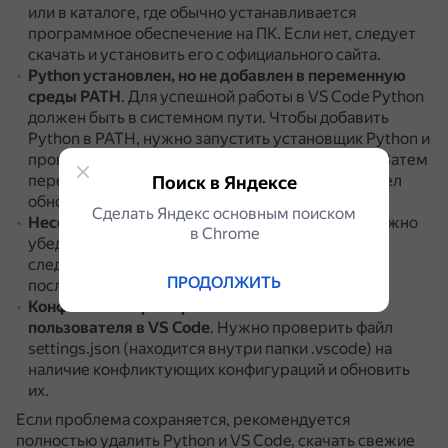
или в каталоге, где обычно устанавливается
программное обеспечение на ПК.
Если нет, следует
скачать и установить его с официального сайта.
Python установлен, но не добавлен в переменную
среды PATH
.
Для успешной работы в VS Code Python
должен быть в системном пути.
Чтобы добавить
Python в PATH, нужно запустить установщик Python и
проверить чекбокс «Добавить Python в PATH».
Затем
перезагрузить компьютер, чтобы VS Code увидел
Поиск в Яндексе
обновлённый PATH.
Сделать Яндекс основным поиском
Несовместимость версий VS Code и Python
.
Нужно
в Сhrome
убедиться, что обе версии актуальны.
Для этого
следует удалить текущие версии и установить
ПРОДОЛЖИТЬ
последние с официальных сайтов.
Конфликт настроек рабочей области или
пользователя в VS Code
.
Нужно проверить файл
settings.json (находится внутри папки .vscode) на
наличие конфликтующих конфигураций и обновить
их.
Если проблема сохраняется, рекомендуется
полностью удалить Python и VS Code, скачать свежие