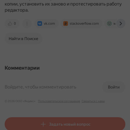
копии, установить их заново и протестировать работу
редактора.
0
vk.com
stackoverflow.com
www.devel
Найти в Поиске
Комментарии
Войдите, чтобы комментировать
Войти
© 2026 ООО «Яндекс»
Пользовательское соглашение
Связаться с нами
Задать новый вопрос