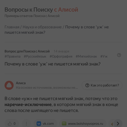
Вопросы к Поиску 
с Алисой
Примеры ответов Поиска с Алисой
Главная
/
Наука и образование
/
Почему в слове 'уж' не
пишется мягкий знак?
Вопрос для Поиска с Алисой
14 января
#Правила
#Русскийязык
#Орфография
#Мягкийзнак
#Уж
Почему в слове 'уж' не пишется мягкий знак?
Алиса
Как это работает?
На основе источников, возможны неточности
В слове «уж» не пишется мягкий знак, потому что это
наречие-исключение
, в котором мягкий знак в конце
слова после шипящего не пишется.
0
vk.com
www.bolshoyvopros.ru
repeti