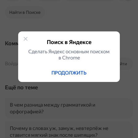
Найти в Поиске
Поиск в Яндексе
Комментарии
Сделать Яндекс основным поиском
в Сhrome
Войдите, чтобы комментировать
Войти
ПРОДОЛЖИТЬ
Ещё по теме
В чем разница между грамматикой и
орфографией?
Почему в словах уж, замуж, невтерпёж не
ставится мягкий знак после шипящих?