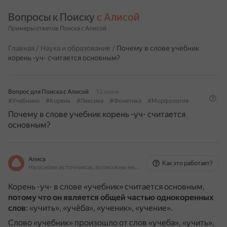
Вопросы к Поиску 
с Алисой
Примеры ответов Поиска с Алисой
Главная
/
Наука и образование
/
Почему в слове учебник
корень -уч- считается основным?
Вопрос для Поиска с Алисой
12 июня
#Учебники
#Корень
#Лексика
#Фонетика
#Морфология
Почему в слове учебник корень -уч- считается
основным?
Алиса
Как это работает?
На основе источников, возможны неточности
Корень -уч- в слове «учебник» считается основным,
потому что он является общей частью однокоренных
слов
: «учить», «учёба», «ученик», «учение».
Слово «учебник» произошло от слов «учеба», «учить»,