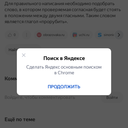
Для правильного написания необходимо подобрать
слово, в котором проверяемая согласная будет стоять
в положении между двумя гласными.
Таким словом
является глагол «прорубить».
0
obrazovaka.ru
uchi.ru
sinonim.org
Найти в Поиске
Поиск в Яндексе
Сделать Яндекс основным поиском
в Сhrome
Комментарии
ПРОДОЛЖИТЬ
Войдите, чтобы комментировать
Войти
Ещё по теме