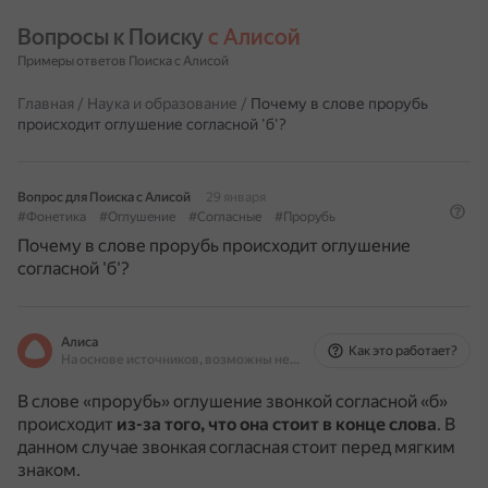
Вопросы к Поиску 
с Алисой
Примеры ответов Поиска с Алисой
Главная
/
Наука и образование
/
Почему в слове прорубь
происходит оглушение согласной 'б'?
Вопрос для Поиска с Алисой
29 января
#Фонетика
#Оглушение
#Согласные
#Прорубь
Почему в слове прорубь происходит оглушение
согласной 'б'?
Алиса
Как это работает?
На основе источников, возможны неточности
В слове «прорубь» оглушение звонкой согласной «б»
происходит
из-за того, что она стоит в конце слова
.
В
данном случае звонкая согласная стоит перед мягким
знаком.