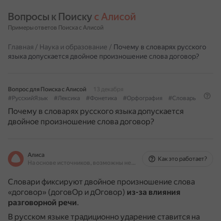
Вопросы к Поиску 
с Алисой
Примеры ответов Поиска с Алисой
Главная
/
Наука и образование
/
Почему в словарях русского
языка допускается двойное произношение слова договор?
Вопрос для Поиска с Алисой
13 декабря
#РусскийЯзык
#Лексика
#Фонетика
#Орфография
#Словарь
Почему в словарях русского языка допускается
двойное произношение слова договор?
Алиса
Как это работает?
На основе источников, возможны неточности
Словари фиксируют двойное произношение слова
«договор» (договОр и дОговор)
из-за влияния
разговорной речи
.
В русском языке традиционно ударение ставится на