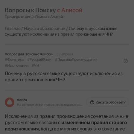
Вопросы к Поиску 
с Алисой
Примеры ответов Поиска с Алисой
Главная
/
Наука и образование
/
Почему в русском языке
существуют исключения из правил произношения ЧН?
Вопрос для Поиска с Алисой
30 апреля
#Фонетика
#РусскийЯзык
#ПравилаПроизношения
#Исключения
#ЧН
Почему в русском языке существуют исключения из
правил произношения ЧН?
Алиса
Как это работает?
На основе источников, возможны неточности
Исключения из правил произношения сочетания «чн» в
русском языке связаны с
изменением правил старого
произношения
, когда во многих словах это сочетание