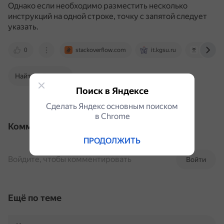
Однако если необходимо разместить несколько
инструкций на одной строке, точку с запятой следует
указать.
0
stackoverflow.com
it.kgsu.ru
otus.ru
Найти в Поиске
Поиск в Яндексе
Сделать Яндекс основным поиском
в Сhrome
Комментарии
ПРОДОЛЖИТЬ
Войдите, чтобы комментировать
Войти
Ещё по теме