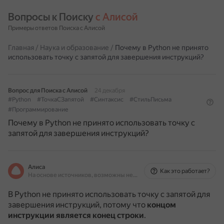
Вопросы к Поиску 
с Алисой
Примеры ответов Поиска с Алисой
Главная
/
Наука и образование
/
Почему в Python не принято
использовать точку с запятой для завершения инструкций?
Вопрос для Поиска с Алисой
24 декабря
#Python
#ТочкаСЗапятой
#Синтаксис
#СтильПисьма
#Программирование
Почему в Python не принято использовать точку с
запятой для завершения инструкций?
Алиса
Как это работает?
На основе источников, возможны неточности
В Python не принято использовать точку с запятой для
завершения инструкций, потому что
концом
инструкции является конец строки
.