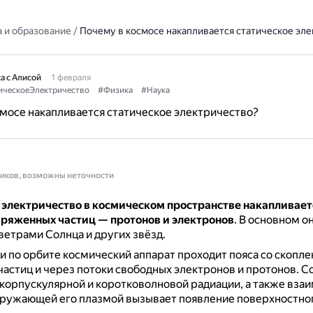
 и образование
/
Почему в космосе накапливается статическое эл
а с Алисой
1 февраля
ическоеЭлектричество
#Физика
#Наука
мосе накапливается статическое электричество?
ников, возможны неточности
 электричество в космическом пространстве накапливает
аряженных частиц — протонов и электронов
.
В основном он
етрами Солнца и других звёзд.
 по орбите космический аппарат проходит пояса со скопл
астиц и через потоки свободных электронов и протонов.
С
корпускулярной и коротковолновой радиации, а также вза
кружающей его плазмой вызывает появление поверхностног