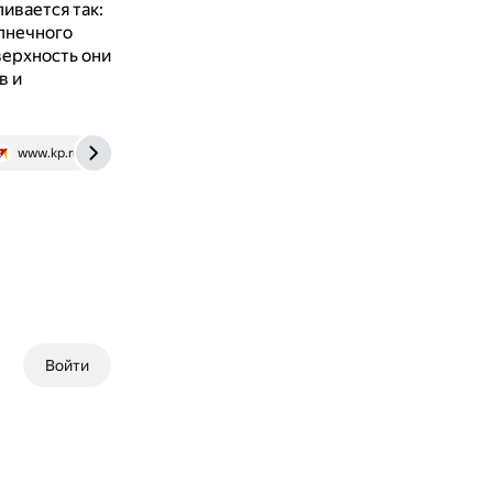
ивается так:
лнечного
верхность они
в и
www.kp.ru
mai.ru
Войти