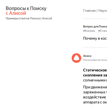
Вопросы к Поиску 
Главная
/
Наука
с Алисой
Примеры ответов Поиска с Алисой
Вопрос для Поиск
#Космос
#Стат
Почему в кос
Алиса
На основе источ
Статическое
скопления з
солнечными в
При движении
заряженных ч
воздействие 
аппарата с о