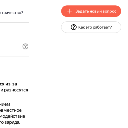
Задать новый вопрос
ектричество?
Как это работает?
ся из-за
и разносятся
ением
овместное
имодействие
о заряда.