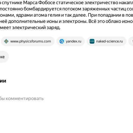
 спутнике Марса Фобосе статическое электричество накапл
 постоянно бомбардируется потоком заряженных частиц со
онами, ядрами атома гелия и так далее.
При попадании в по
неё дополнительные ионы и электроны.
Всё это облако ионо
меет электрический заряд.
www.physicsforums.com
yandex.ru
naked-science.ru
ске
ии
обы комментировать