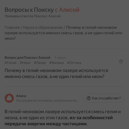
Вопросы к Поиску 
с Алисой
Примеры ответов Поиска с Алисой
Главная
/
Наука и образование
/
Почему в гелий-неоновом
лазере используется именно смесь газов, а не один гелий или
неон?
Вопрос для Поиска с Алисой
1 июня
#Гелий
#Неон
#Лазер
#Физика
#Оптика
Почему в гелий-неоновом лазере используется
именно смесь газов, а не один гелий или неон?
Алиса
Как это работает?
На основе источников, возможны неточности
В гелий-неоновом лазере используется смесь гелия и
неона, а не один из этих газов,
из-за особенностей
передачи энергии между частицами
.