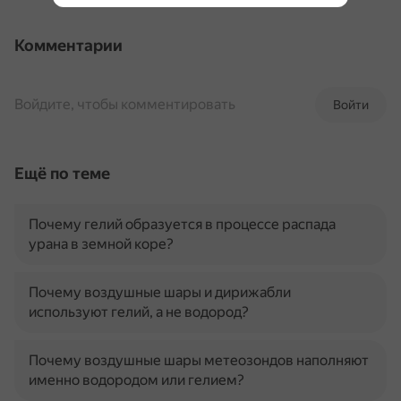
Комментарии
Войдите, чтобы комментировать
Войти
Ещё по теме
Почему гелий образуется в процессе распада
урана в земной коре?
Почему воздушные шары и дирижабли
используют гелий, а не водород?
Почему воздушные шары метеозондов наполняют
именно водородом или гелием?