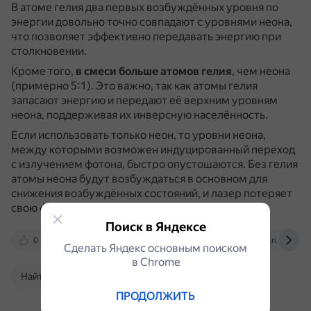
В атоме гелия два первых возбуждённых уровня по
энергии довольно точно совпадают с уровнями неона,
что позволяет эффективно передавать энергию при
столкновении.
Кроме того,
в смеси больше атомов гелия
, чем неона
(примерно 5:1).
Это важно, так как атомы гелия
запасают энергию и передают её верхним уровням
неона, поддерживая их инверсную населённость.
Если использовать только неон, то уровни неона,
между которыми возможен индуцированный переход
с излучением фотона, быстро опустошаются.
Без гелия
атомы неона будут возбуждаться в основном для
снижения возбуждённых состояний, и лазер потеряет
свою функциональность.
Поиск в Яндексе
0
genphys.phys.msu.ru
spravochnick.ru
Сделать Яндекс основным поиском
в Сhrome
Найти в Поиске
ПРОДОЛЖИТЬ