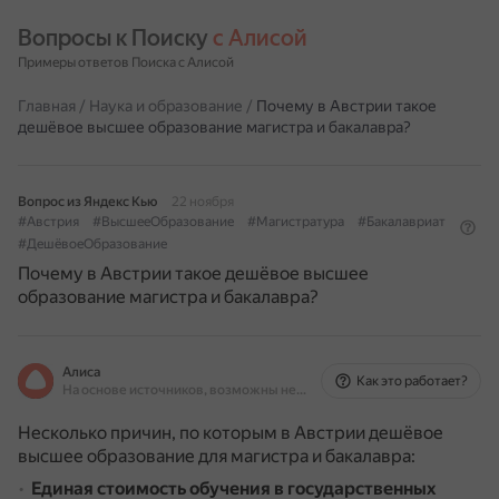
Вопросы к Поиску 
с Алисой
Примеры ответов Поиска с Алисой
Главная
/
Наука и образование
/
Почему в Австрии такое
дешёвое высшее образование магистра и бакалавра?
Вопрос из Яндекс Кью
22 ноября
#Австрия
#ВысшееОбразование
#Магистратура
#Бакалавриат
#ДешёвоеОбразование
Почему в Австрии такое дешёвое высшее
образование магистра и бакалавра?
Алиса
Как это работает?
На основе источников, возможны неточности
Несколько причин, по которым в Австрии дешёвое
высшее образование для магистра и бакалавра:
Единая стоимость обучения в государственных