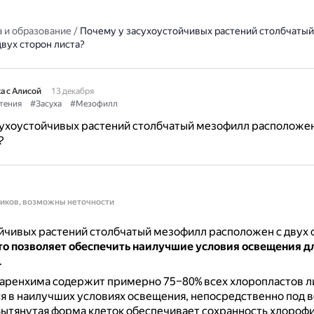
 и образование
/
Почему у засухоустойчивых растений столбчаты
вух сторон листа?
а с Алисой
13 декабря
тения
#Засуха
#Мезофилл
ухоустойчивых растений столбчатый мезофилл расположен
?
ников, возможны неточности
йчивых растений столбчатый мезофилл расположен с двух с
то позволяет обеспечить наилучшие условия освещения д
.
аренхима содержит примерно 75–80% всех хлоропластов ли
я в наилучших условиях освещения, непосредственно под 
ытянутая форма клеток обеспечивает сохранность хлорофи