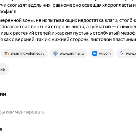
чи скользят вдоль них, равномерно освещая хлоропласты и
рофилл.
меренной зоны, не испытывающих недостатка влаги, столбч
полагается с верхней стороны листа, а губчатый — с нижне
ивых растений степей и жарких пустынь столбчатый мезоф
я как с верхней, так и с нижней стороны листовой пластинки
elearning.volgmed.ru
www.orgma.ru
vk.com
www.c
ске
ии
обы комментировать
е