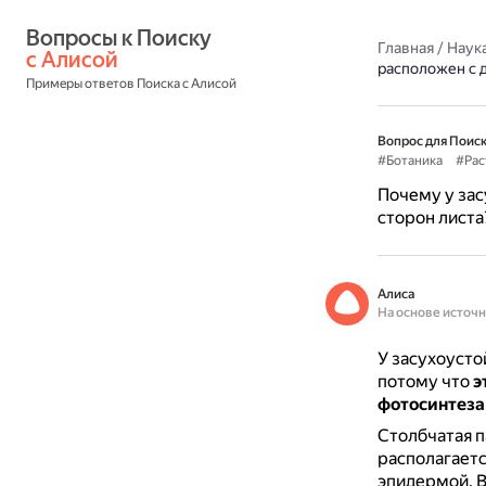
Вопросы к Поиску 
Главная
/
Наука
с Алисой
расположен с д
Примеры ответов Поиска с Алисой
Вопрос для Поиск
#Ботаника
#Рас
Почему у зас
сторон листа
Алиса
На основе источ
У засухоусто
потому что
э
фотосинтеза
Столбчатая п
располагаетс
эпидермой.
В