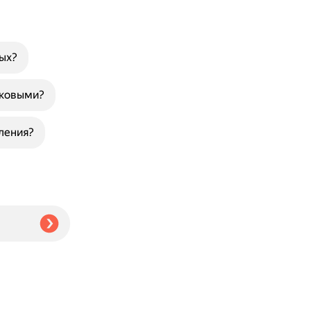
ных?
чковыми?
ления?