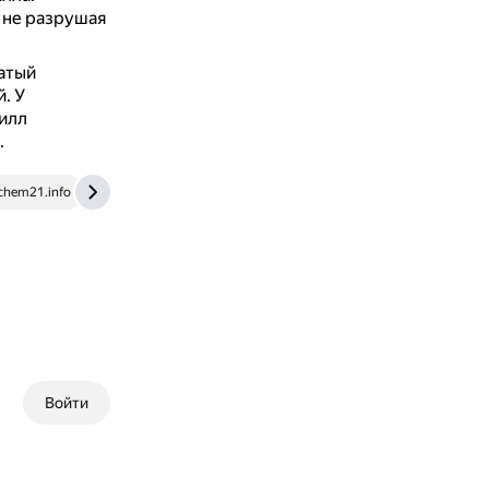
 не разрушая
атый
й.
У
илл
.
hem21.info
e-lib.gasu.ru
Войти