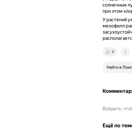
солнечные лу
при этом хло
У растений у
мезофилл рас
засухоустойч
располагаетс
0
Найти в Пои
Комментар
Войдите, чт
Ещё по тем