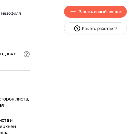
Задать новый вопрос
й мезофилл
Как это работает?
 с двух
торон листа,
ля
ста и
верхней
лла: