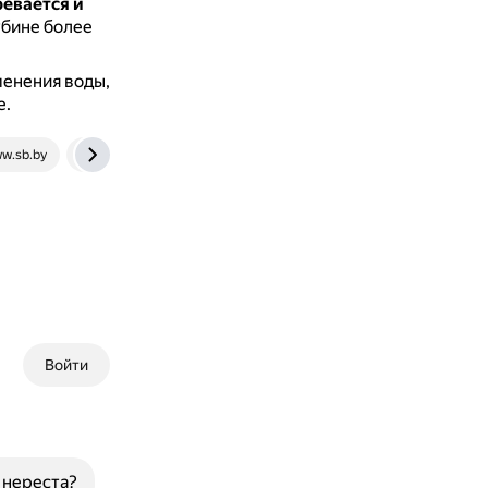
ревается и
убине более
менения воды,
е.
w.sb.by
vk.com
Войти
 нереста?