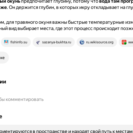
ый окунь
предпочитает глубину, потому что
вода там прог
зже
.
Он держится глубин, в которых икру откладывает на гл
м, для травяного окуня важны быстрые температурные из
ный вид выбирает места, где этот процесс происходит позж
fishinfo.su
sazanya-bukhta.ru
ru.wikisource.org
ww
ске
ии
обы комментировать
е
риентируются в пространстве и находят свой путь к местам