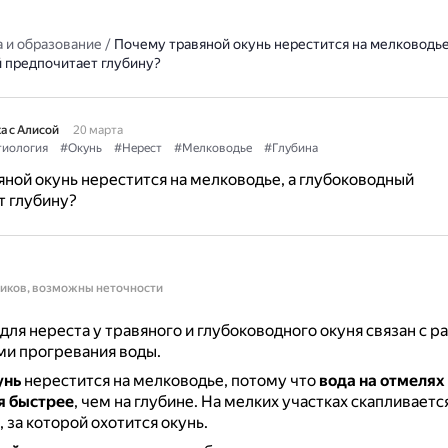
 и образование
/
Почему травяной окунь нерестится на мелководье
 предпочитает глубину?
а с Алисой
20 марта
иология
#Окунь
#Нерест
#Мелководье
#Глубина
ной окунь нерестится на мелководье, а глубоководный
т глубину?
ников, возможны неточности
для нереста у травяного и глубоководного окуня связан с 
ми прогревания воды.
унь
нерестится на мелководье, потому что
вода на отмелях
я быстрее
, чем на глубине.
На мелких участках скапливаетс
 за которой охотится окунь.