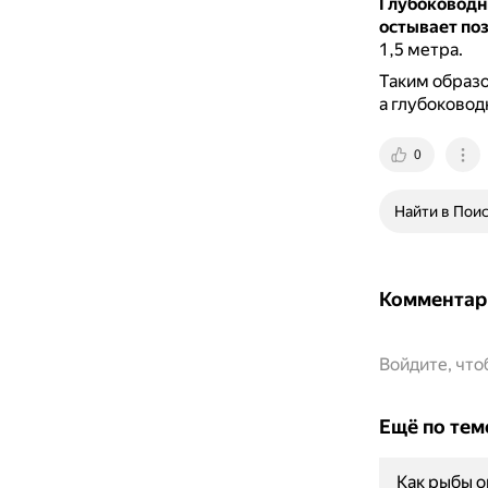
Глубоководн
остывает по
1,5 метра.
Таким образо
а глубоковод
0
Найти в Пои
Комментар
Войдите, чт
Ещё по тем
Как рыбы о