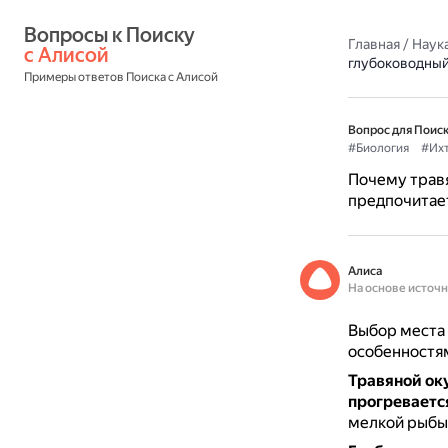
Вопросы к Поиску 
Главная
/
Наука
с Алисой
глубоководный
Примеры ответов Поиска с Алисой
Вопрос для Поиск
#Биология
#Ихт
Почему травя
предпочитае
Алиса
На основе источ
Выбор места 
особенностя
Травяной ок
прогреваетс
мелкой рыбы,