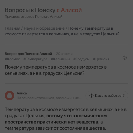
Вопросы к Поиску 
с Алисой
Примеры ответов Поиска с Алисой
Главная
/
Наука и образование
/
Почему температура в
космосе измеряется в кельвинах, а не в градусах Цельсия?
Вопрос для Поиска с Алисой
20 апреля
#Космос
#Температура
#Кельвины
#Градусы
#Цельсия
Почему температура в космосе измеряется в
кельвинах, а не в градусах Цельсия?
Алиса
Как это работает?
На основе источников, возможны неточности
Температура в космосе измеряется в кельвинах, а не в
градусах Цельсия,
потому что в космическом
пространстве практически нет вещества
, а
температура зависит от состояния вещества.