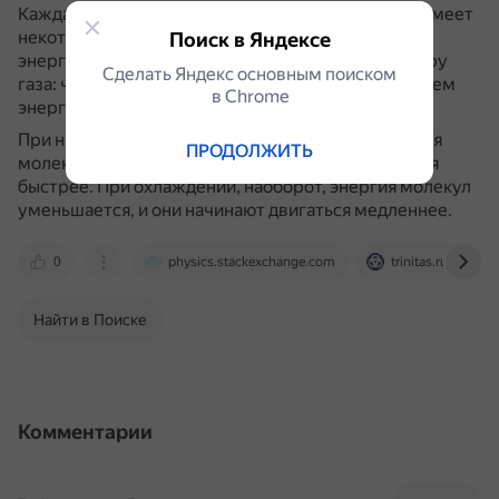
Каждая молекула газа при хаотичном движении имеет
некоторую скорость и обладает кинетической
Поиск в Яндексе
энергией.
Эта энергия характеризует температуру
Сделать Яндекс основным поиском
газа: чем выше температура, тем больше в среднем
в Сhrome
энергия у атомов и молекул.
При нагревании тел средняя кинетическая энергия
ПРОДОЛЖИТЬ
молекул увеличивается, и они начинают двигаться
быстрее.
При охлаждении, наоборот, энергия молекул
уменьшается, и они начинают двигаться медленнее.
0
physics.stackexchange.com
trinitas.ru
Найти в Поиске
Комментарии