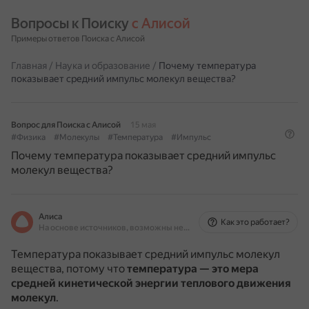
Вопросы к Поиску 
с Алисой
Примеры ответов Поиска с Алисой
Главная
/
Наука и образование
/
Почему температура
показывает средний импульс молекул вещества?
Вопрос для Поиска с Алисой
15 мая
#Физика
#Молекулы
#Температура
#Импульс
Почему температура показывает средний импульс
молекул вещества?
Алиса
Как это работает?
На основе источников, возможны неточности
Температура показывает средний импульс молекул
вещества, потому что
температура — это мера
средней кинетической энергии теплового движения
молекул
.