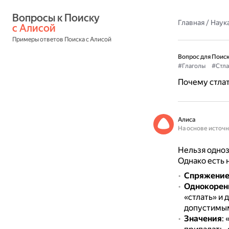
Вопросы к Поиску 
Главная
/
Наука
с Алисой
Примеры ответов Поиска с Алисой
Вопрос для Поиск
#Глаголы
#Стла
Почему стлат
Алиса
На основе источ
Нельзя одноз
Однако есть 
Спряжени
Однокорен
«стлать» и
допустимым
Значения
: