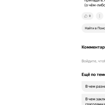
припадать, 
(о чём-либо
0
Найти в Пои
Комментар
Войдите, чт
Ещё по тем
В чем раз
В чем зак
глаголами 