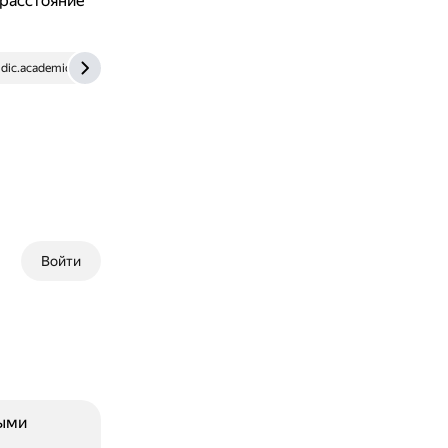
 расстояние
dic.academic.ru
Войти
ными