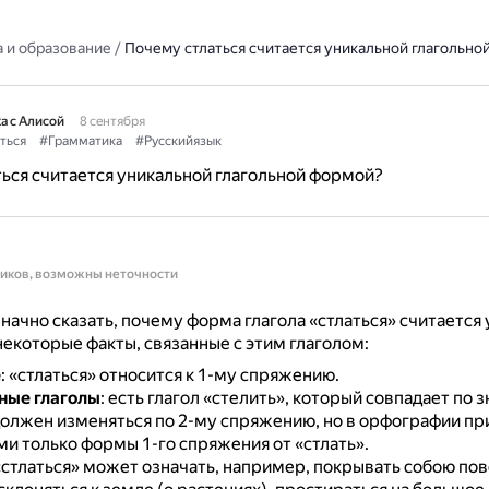
 и образование
/
Почему стлаться считается уникальной глагольно
а с Алисой
8 сентября
ться
#Грамматика
#Русскийязык
ься считается уникальной глагольной формой?
ников, возможны неточности
начно сказать, почему форма глагола «стлаться» считается 
некоторые факты, связанные с этим глаголом:
е
: «стлаться» относится к 1-му спряжению.
ные глаголы
: есть глагол «стелить», который совпадает по 
 должен изменяться по 2-му спряжению, но в орфографии п
и только формы 1-го спряжения от «стлать».
 «стлаться» может означать, например, покрывать собою пов