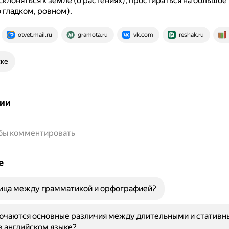
склоняться к земле (о растениях), простираться на большое
 гладком, ровном).
otvet.mail.ru
gramota.ru
vk.com
reshak.ru
ске
ии
обы комментировать
е
ница между грамматикой и орфографией?
лючаются основные различия между длительными и статив
в английском языке?