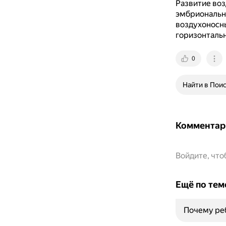
Развитие воз
эмбриональн
воздухоносн
горизонтальн
0
Найти в Пои
Комментар
Войдите, чт
Ещё по тем
Почему ре