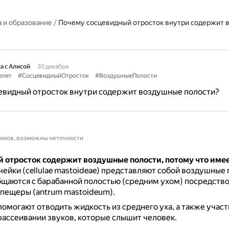
 и образование
/
Почему сосцевидный отросток внутри содержит
а с Алисой
30 декабря
елет
#СосцевидныйОтросток
#ВоздушныеПолости
евидный отросток внутри содержит воздушные полости?
ников, возможны неточности
 отросток содержит воздушные полости, потому что име
чейки (cellulae mastoideae) представляют собой воздушные 
щаются с барабанной полостью (средним ухом) посредств
пещеры (antrum mastoideum).
помогают отводить жидкость из среднего уха, а также участ
рассеивании звуков, которые слышит человек.