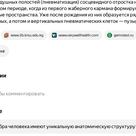
душных полостей (пневматизация) сосцевидного отростка 
ом периоде, когда из первого жаберного кармана формиру
ые пространства.
Уже после рождения из них образуется ря
ых, а потом и вертикальных пневматических клеток — пузы
www.lib.krsu.edu.kg
www.verywellhealth.com
gemotest.ru
ске
ии
обы комментировать
е
бра человека имеют уникальную анатомическую структуру