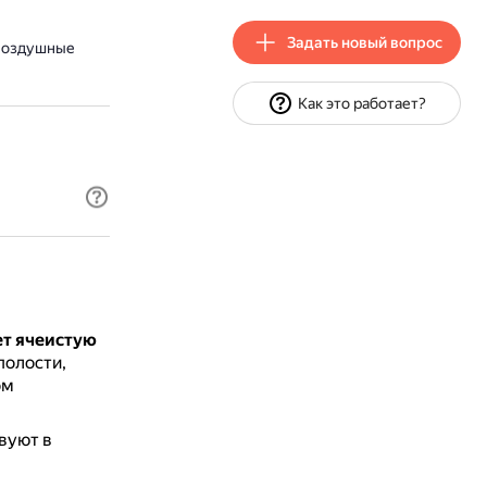
Задать новый вопрос
 воздушные
Как это работает?
ет ячеистую
полости,
ом
вуют в