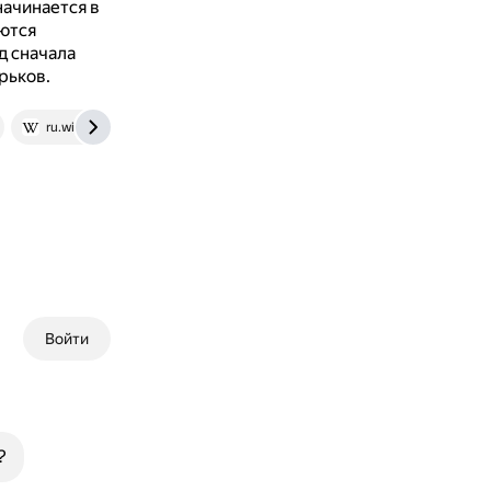
начинается в
ются
д сначала
рьков.
ru.wikipedia.org
www.emcmos.ru
Войти
?