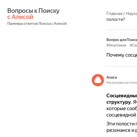
Вопросы к Поиску 
Главная
/
Наука
с Алисой
полости?
Примеры ответов Поиска с Алисой
Вопрос для Поиск
#Анатомия
#Ск
Почему сосц
Алиса
На основе источ
Сосцевидный
структуру
.
Я
которые сооб
сосцевидной 
Эти полости 
резонансе и 