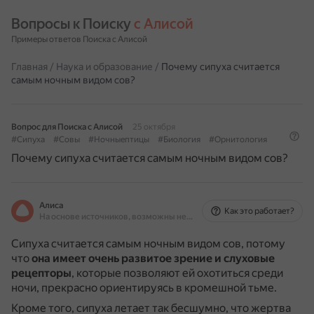
Вопросы к Поиску 
с Алисой
Примеры ответов Поиска с Алисой
Главная
/
Наука и образование
/
Почему сипуха считается
самым ночным видом сов?
Вопрос для Поиска с Алисой
25 октября
#Сипуха
#Совы
#Ночныептицы
#Биология
#Орнитология
Почему сипуха считается самым ночным видом сов?
Алиса
Как это работает?
На основе источников, возможны неточности
Сипуха считается самым ночным видом сов, потому
что
она имеет очень развитое зрение и слуховые
рецепторы
, которые позволяют ей охотиться среди
ночи, прекрасно ориентируясь в кромешной тьме.
Кроме того, сипуха летает так бесшумно, что жертва