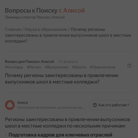
Вопросы к Поиску 
с Алисой
Примеры ответов Поиска с Алисой
Главная
/
Наука и образование
/
Почему регионы
заинтересованы в привлечении выпускников школ в местные
колледжи?
Вопрос для Поиска с Алисой
21 февраля
#Колледж
#Регион
#Выпускники
#Школа
#Привлечение
Почему регионы заинтересованы в привлечении
выпускников школ в местные колледжи?
Алиса
Как это работает?
На основе источников, возможны неточности
Регионы заинтересованы в привлечении выпускников
школ в местные колледжи по нескольким причинам:
Подготовка кадров для ключевых отраслей