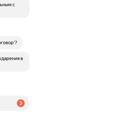
льным с
оговор'?
ударения в