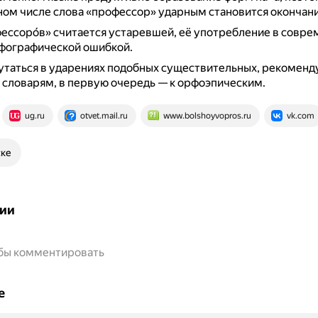
м числе слова «профессор» ударным становится окончание
ссоро́в» считается устаревшей, её употребление в совре
рфографической ошибкой.
утаться в ударениях подобных существительных, рекоменд
 словарям, в первую очередь — к орфоэпическим.
ug.ru
otvet.mail.ru
www.bolshoyvopros.ru
vk.com
ске
ии
обы комментировать
е