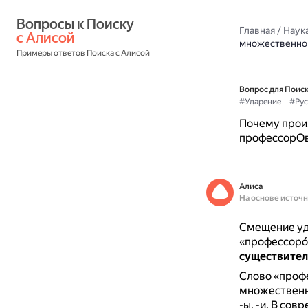
Вопросы к Поиску 
Главная
/
Наука
с Алисой
множественног
Примеры ответов Поиска с Алисой
Вопрос для Поиск
#Ударение
#Рус
Почему прои
профессорОв
Алиса
На основе источ
Смещение уд
«профессоро
существител
Слово «профе
множественн
-ы, -и.
В совр