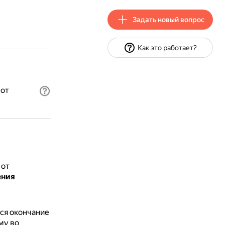
Задать новый вопрос
Как это работает?
 от
 от
ения
ся окончание
му во