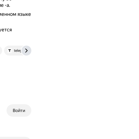
 -а.
менном языке
уется
telegra.ph
Войти