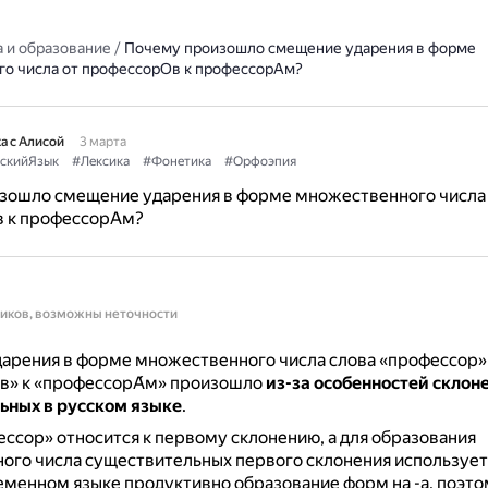
 и образование
/
Почему произошло смещение ударения в форме
о числа от профессорОв к профессорАм?
а с Алисой
3 марта
скийЯзык
#Лексика
#Фонетика
#Орфоэпия
зошло смещение ударения в форме множественного числа
 к профессорАм?
ников, возможны неточности
арения в форме множественного числа слова «профессор»
́в» к «профессорА́м» произошло
из-за особенностей склон
ьных в русском языке
.
ссор» относится к первому склонению, а для образования
ого числа существительных первого склонения использует
еменном языке продуктивно образование форм на -а, поэто