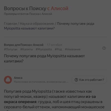
Вопросы к Поиску 
с Алисой
Примеры ответов Поиска с Алисой
Главная
/
Наука и образование
/
Почему попугаев рода
Myiopsitta называют калитами?
Вопрос для Поиска с Алисой
17 октября
#Попугаи
#Калиты
#Myiopsitta
#Род
#Название
Почему попугаев рода Myiopsitta называют
калитами?
Алиса
Как это работает?
На основе источников, возможны неточности
Попугаев рода Myiopsitta (также известных как
попугай-монах, квакер) называют калитами
из-за
окраса оперения
: грудка, лоб и шея птиц окрашены в
серовато-белый оттенок, напоминающий монашеское