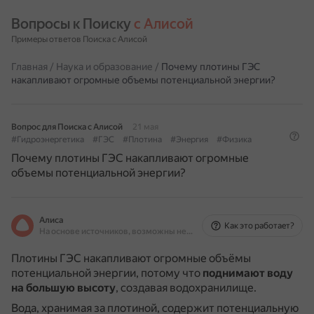
Вопросы к Поиску 
с Алисой
Примеры ответов Поиска с Алисой
Главная
/
Наука и образование
/
Почему плотины ГЭС
накапливают огромные объемы потенциальной энергии?
Вопрос для Поиска с Алисой
21 мая
#Гидроэнергетика
#ГЭС
#Плотина
#Энергия
#Физика
Почему плотины ГЭС накапливают огромные
объемы потенциальной энергии?
Алиса
Как это работает?
На основе источников, возможны неточности
Плотины ГЭС накапливают огромные объёмы
потенциальной энергии, потому что
поднимают воду
на большую высоту
, создавая водохранилище.
Вода, хранимая за плотиной, содержит потенциальную