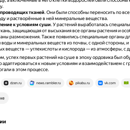
ду, а включённые в него клетки водорослей были способны 
у.
 проводящих тканей
.
Они были способны переносить по все
оду и растворённые в ней минеральные вещества.
ение к условиям суши
.
У растений выработалась специаль
ткань, защищающая от высыхания все органы растения и осо
ганы размножения.
Также появились специальные органы д
 воды и минеральных веществ из почвы, с одной стороны, и
ых веществ — углекислоты и кислорода — из атмосферы, с д
м, успех первых растений на суше в эпоху ордовика был об
 адаптироваться к новым условиям и взаимодействием с г
гали в этом процессе.
dzen.ru
news.rambler.ru
pikabu.ru
vk.com
ске
ии