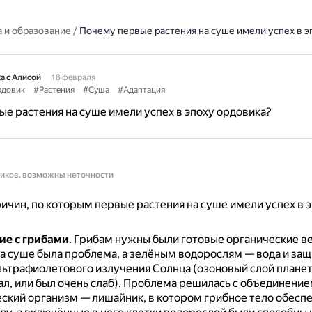
 и образование
/
Почему первые растения на суше имели успех в э
а с Алисой
18 февраля
довик
#Растения
#Суша
#Адаптация
е растения на суше имели успех в эпоху ордовика?
ников, возможны неточности
ичин, по которым первые растения на суше имели успех в 
ие с грибами
.
Грибам нужны были готовые органические ве
а суше была проблема, а зелёным водорослям — вода и защ
льтрафиолетового излучения Солнца (озоновый слой планет
л, или был очень слаб).
Проблема решилась с объединение
ский организм — лишайник, в котором грибное тело обесп