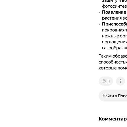
защиту и во
фотосинтез
Появление
растения в
Приспособл
покровная 
нежные ор
поглощения
газообразн
Таким образо
способностью
которые помо
0
Найти в Пои
Комментар