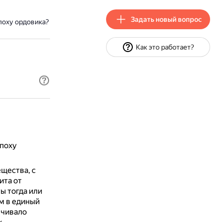
Задать новый вопрос
поху ордовика?
Как это работает?
эпоху
щества, с
ита от
ы тогда или
м в единый
ечивало