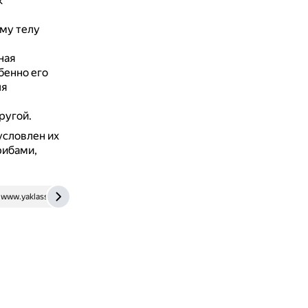
к
му телу
ная
бенно его
ля
ругой.
условлен их
рибами,
www.yaklass.ru