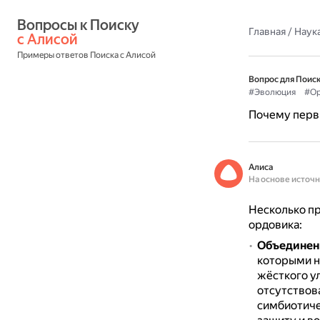
Вопросы к Поиску 
Главная
/
Наука
с Алисой
Примеры ответов Поиска с Алисой
Вопрос для Поиск
#Эволюция
#Ор
Почему первы
Алиса
На основе источ
Несколько пр
ордовика:
Объединен
которыми н
жёсткого у
отсутствова
симбиотиче