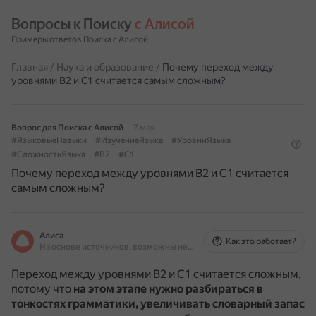
Вопросы к Поиску 
с Алисой
Примеры ответов Поиска с Алисой
Главная
/
Наука и образование
/
Почему переход между
уровнями B2 и С1 считается самым сложным?
Вопрос для Поиска с Алисой
7 мая
#ЯзыковыеНавыки
#ИзучениеЯзыка
#УровниЯзыка
#СложностьЯзыка
#B2
#C1
Почему переход между уровнями B2 и С1 считается
самым сложным?
Алиса
Как это работает?
На основе источников, возможны неточности
Переход между уровнями B2 и C1 считается сложным,
потому что
на этом этапе нужно разбираться в
тонкостях грамматики, увеличивать словарный запас