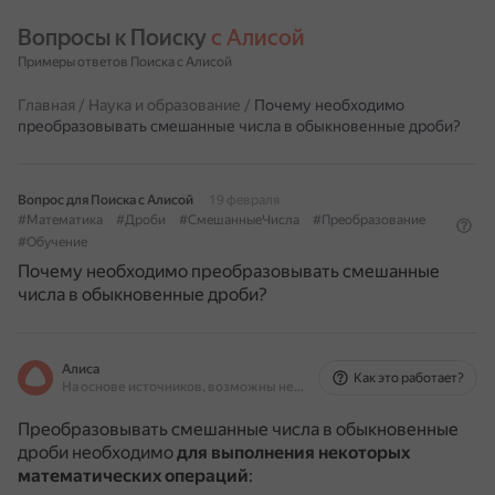
Вопросы к Поиску 
с Алисой
Примеры ответов Поиска с Алисой
Главная
/
Наука и образование
/
Почему необходимо
преобразовывать смешанные числа в обыкновенные дроби?
Вопрос для Поиска с Алисой
19 февраля
#Математика
#Дроби
#СмешанныеЧисла
#Преобразование
#Обучение
Почему необходимо преобразовывать смешанные
числа в обыкновенные дроби?
Алиса
Как это работает?
На основе источников, возможны неточности
Преобразовывать смешанные числа в обыкновенные
дроби необходимо
для выполнения некоторых
математических операций
: