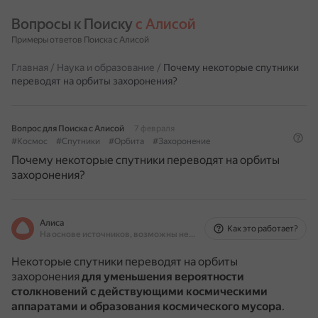
Вопросы к Поиску 
с Алисой
Примеры ответов Поиска с Алисой
Главная
/
Наука и образование
/
Почему некоторые спутники
переводят на орбиты захоронения?
Вопрос для Поиска с Алисой
7 февраля
#Космос
#Спутники
#Орбита
#Захоронение
Почему некоторые спутники переводят на орбиты
захоронения?
Алиса
Как это работает?
На основе источников, возможны неточности
Некоторые спутники переводят на орбиты
захоронения
для уменьшения вероятности
столкновений с действующими космическими
аппаратами и образования космического мусора
.