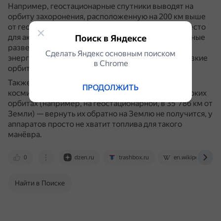
Например, геостационарные спутники выводят на
орбиту захоронения, расположенную на 200 км выше
от геостационарной орбиты, чтобы освободить место
для активных спутников.
Низкоорбитальные военные
Поиск в Яндексе
разведывательные спутники с ядерной
Сделать Яндекс основным поиском
энергетической установкой используют более низкие
в Сhrome
орбиты захоронения — около 650–1000 км.
Также на орбиту захоронения отправляют
ПРОДОЛЖИТЬ
космические аппараты, которые работают на высоких
орбитах (например, на геостационарной, в 35 786 км от
Земли) — вернуть их обратно на Землю не получится, у
аппаратов просто не хватит топлива для такого
манёвра.
0
dzen.ru
trashbox.ru
en.wikipedia.org
Найти в Поиске