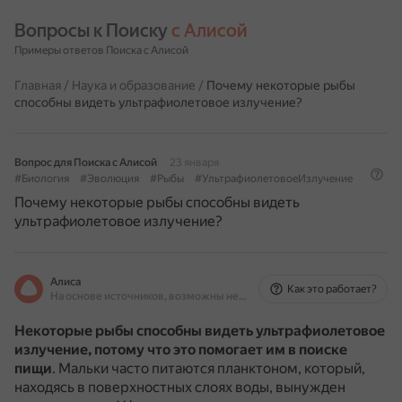
Вопросы к Поиску 
с Алисой
Примеры ответов Поиска с Алисой
Главная
/
Наука и образование
/
Почему некоторые рыбы
способны видеть ультрафиолетовое излучение?
Вопрос для Поиска с Алисой
23 января
#Биология
#Эволюция
#Рыбы
#УльтрафиолетовоеИзлучение
Почему некоторые рыбы способны видеть
ультрафиолетовое излучение?
Алиса
Как это работает?
На основе источников, возможны неточности
Некоторые рыбы способны видеть ультрафиолетовое
излучение, потому что это помогает им в поиске
пищи
.
Мальки часто питаются планктоном, который,
находясь в поверхностных слоях воды, вынужден