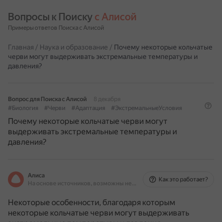
Вопросы к Поиску 
с Алисой
Примеры ответов Поиска с Алисой
Главная
/
Наука и образование
/
Почему некоторые кольчатые
черви могут выдерживать экстремальные температуры и
давления?
Вопрос для Поиска с Алисой
8 декабря
#Биология
#Черви
#Адаптация
#ЭкстремальныеУсловия
Почему некоторые кольчатые черви могут
выдерживать экстремальные температуры и
давления?
Алиса
Как это работает?
На основе источников, возможны неточности
Некоторые особенности, благодаря которым
некоторые кольчатые черви могут выдерживать