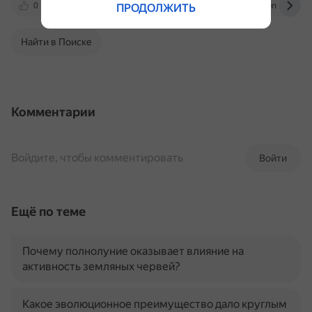
0
dzen.ru
otvet.mail.ru
elementy.ru
ПРОДОЛЖИТЬ
Найти в Поиске
Комментарии
Войдите, чтобы комментировать
Войти
Ещё по теме
Почему полнолуние оказывает влияние на
активность земляных червей?
Какое эволюционное преимущество дало круглым