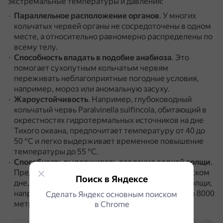
экстремальные температуры и давления:
Параллельное расположение органов
.
У многих
кольчатых червей органы не сосредоточены в одном
месте, а относительно равномерно распределены по
всему телу.
Способность впадать в подобие анабиоза
.
Это
помогает сухопутным кольчатым червям
переживать неблагоприятные погодные условия,
например, мороз или аномальную засуху.
Жароустойчивость
.
Например, глубоководный
кольчатый червь Paralvinella sulfincola, обитающий в
окрестностях гидротермальных источников на дне
Тихого океана, предпочитает температуру от 40 до
50 °C и легко выдерживает временное повышение
температуры до 55 °C.
Способность выдерживать давление водной толщи
.
Представители этого типа, обитающие на океанском
Поиск в Яндексе
дне, способны выдерживать давление водной толщи,
например, черви были обнаружены на глубине в 8000
Сделать Яндекс основным поиском
метров.
в Сhrome