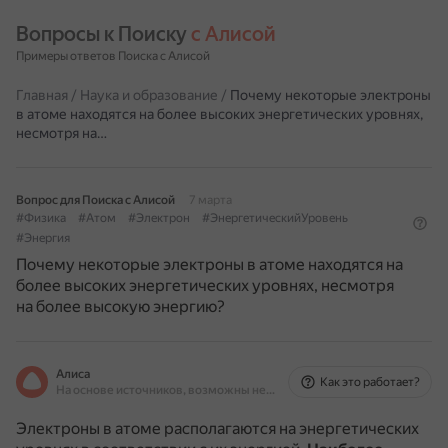
Вопросы к Поиску 
с Алисой
Примеры ответов Поиска с Алисой
Главная
/
Наука и образование
/
Почему некоторые электроны
в атоме находятся на более высоких энергетических уровнях,
несмотря на…
Вопрос для Поиска с Алисой
7 марта
#Физика
#Атом
#Электрон
#ЭнергетическийУровень
#Энергия
Почему некоторые электроны в атоме находятся на
более высоких энергетических уровнях, несмотря
на более высокую энергию?
Алиса
Как это работает?
На основе источников, возможны неточности
Электроны в атоме располагаются на энергетических