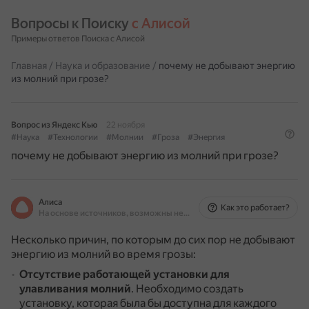
Вопросы к Поиску 
с Алисой
Примеры ответов Поиска с Алисой
Главная
/
Наука и образование
/
почему не добывают энергию
из молний при грозе?
Вопрос из Яндекс Кью
22 ноября
#Наука
#Технологии
#Молнии
#Гроза
#Энергия
почему не добывают энергию из молний при грозе?
Алиса
Как это работает?
На основе источников, возможны неточности
Несколько причин, по которым до сих пор не добывают
энергию из молний во время грозы:
Отсутствие работающей установки для
улавливания молний
.
Необходимо создать
установку, которая была бы доступна для каждого