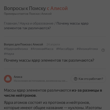
Вопросы к Поиску 
с Алисой
Примеры ответов Поиска с Алисой
Главная
/
Наука и образование
/
Почему массы ядер
элементов так различаются?
Вопрос для Поиска с Алисой
24 апреля
#ЯдернаяФизика
#АтомнаяМасса
#МассаЯдра
#ФизикаАтома
#Наука
Почему массы ядер элементов так различаются?
Алиса
Как это работает?
На основе источников, возможны неточности
Массы ядер элементов различаются
из-за разницы в
числе нейтронов
.
Ядра атомов состоят из протонов и нейтронов,
которые имеют общее название — нуклоны.
Изотопы