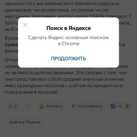
одного и того же химического элемента содержат
одинаковое число протонов, но разное число
нейтронов.
Например, изотоп азота ^{14}N содержит 7
протонов и 7 нейтронов, а изотоп ^{15}N — 7 протонов,
Поиск в Яндексе
но 8 нейтронов.
Сделать Яндекс основным поиском
Кроме того,
масса любого ядра всегда меньше
в Сhrome
суммарной массы составляющих его нуклонов
.
Эта
разница называется дефектом масс.
ПРОДОЛЖИТЬ
Относительные атомные массы химических
элементов, приведённые в таблице Д. И. Менделеева,
не являются целочисленными.
Это связано с тем, что
они представляют собой средние значения атомных
масс природных изотопов с учётом их процентного
содержания в природе.
0
foxford.ru
rosuchebnik.ru
otvet.mail.r
Найти в Поиске