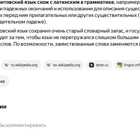
литовский язык схож с латинским в грамматике
, например
 падежных окончаний и использовании для описания суще
 перед ним прилагательных или других существительных 
одительном падеже).
овский язык сохранил очень старый словарный запас, и гос
дит за тем, чтобы язык не перегружался слишком большим
 слов.
По возможности, заимствованные слова заменяются
ru.wikipedia.org
en.wikipedia.org
dzen.ru
lingvo.in
ске
ии
обы комментировать