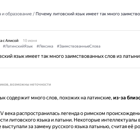
 и образование
/
Почему литовский язык имеет так много заимство
а с Алисой
10 июня
#ЛатинскийЯзык
#Лексика
#ЗаимствованныеСлова
ский язык имеет так много заимствованных слов из латыни
ников, возможны неточности
ык содержит много слов, похожих на латинские,
из-за близ
V века распространилась легенда о римском происхожден
ости литовского языка и латыни.
Некоторые интеллектуалы 
е выступали за замену русского языка латынью, считая её 