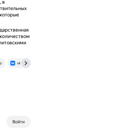
, в
ствительных
(которые
ударственная
 количеством
 литовскими
fo
vk.com
Войти