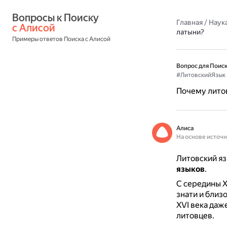
Вопросы к Поиску 
Главная
/
Наука
с Алисой
латыни?
Примеры ответов Поиска с Алисой
Вопрос для Поиск
#ЛитовскийЯзык
Почему литов
Алиса
На основе источ
Литовский яз
языков
.
С середины X
знати и близ
XVI века даж
литовцев.