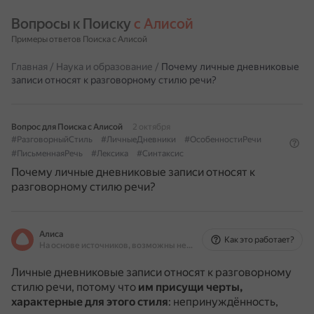
Вопросы к Поиску 
с Алисой
Примеры ответов Поиска с Алисой
Главная
/
Наука и образование
/
Почему личные дневниковые
записи относят к разговорному стилю речи?
Вопрос для Поиска с Алисой
2 октября
#РазговорныйСтиль
#ЛичныеДневники
#ОсобенностиРечи
#ПисьменнаяРечь
#Лексика
#Синтаксис
Почему личные дневниковые записи относят к
разговорному стилю речи?
Алиса
Как это работает?
На основе источников, возможны неточности
Личные дневниковые записи относят к разговорному
стилю речи, потому что
им присущи черты,
характерные для этого стиля
: непринуждённость,