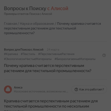
Вопросы к Поиску 
с Алисой
Примеры ответов Поиска с Алисой
Главная
/
Наука и образование
/
Почему крапива считается
перспективным растением для текстильной
промышленности?
Вопрос для Поиска с Алисой
24 марта
#Крапива
#Текстиль
#ПерспективныеРастения
#ЭкологическиЧистыеМатериалы
#БиоразлагаемыеМатериалы
Почему крапива считается перспективным
растением для текстильной промышленности?
Алиса
Как это работает?
На основе источников, возможны неточности
Крапива считается перспективным растением для
текстильной промышленности по нескольким