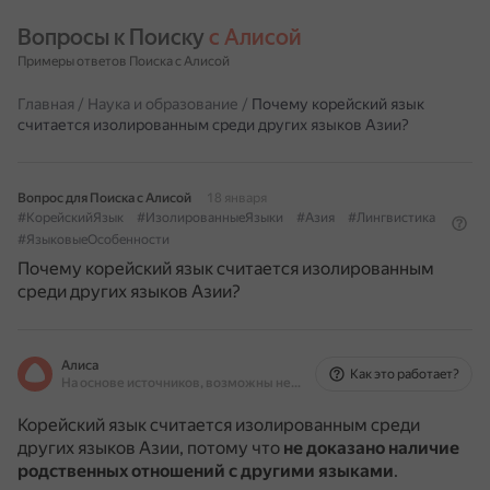
Вопросы к Поиску 
с Алисой
Примеры ответов Поиска с Алисой
Главная
/
Наука и образование
/
Почему корейский язык
считается изолированным среди других языков Азии?
Вопрос для Поиска с Алисой
18 января
#КорейскийЯзык
#ИзолированныеЯзыки
#Азия
#Лингвистика
#ЯзыковыеОсобенности
Почему корейский язык считается изолированным
среди других языков Азии?
Алиса
Как это работает?
На основе источников, возможны неточности
Корейский язык считается изолированным среди
других языков Азии, потому что
не доказано наличие
родственных отношений с другими языками
.