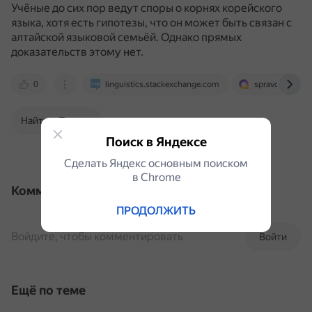
Учёные до сих пор ведут споры о корнях корейского
языка, хотя есть гипотезы, что он может быть связан с
алтайской языковой семьёй.
Однако прямых
доказательств этому нет.
0
linguistics.stackexchange.com
spravochnick.r
Найти в Поиске
Поиск в Яндексе
Сделать Яндекс основным поиском
в Сhrome
Комментарии
ПРОДОЛЖИТЬ
Войдите, чтобы комментировать
Войти
Ещё по теме