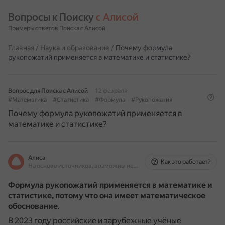
Вопросы к Поиску 
с Алисой
Примеры ответов Поиска с Алисой
Главная
/
Наука и образование
/
Почему формула
рукопожатий применяется в математике и статистике?
Вопрос для Поиска с Алисой
12 февраля
#Математика
#Статистика
#Формула
#Рукопожатия
Почему формула рукопожатий применяется в
математике и статистике?
Алиса
Как это работает?
На основе источников, возможны неточности
Формула рукопожатий применяется в математике и
статистике, потому что она имеет математическое
обоснование
.
В 2023 году российские и зарубежные учёные