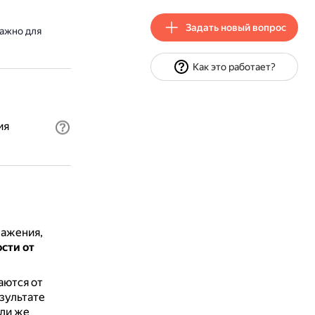
Задать новый вопрос
важно для
Как это работает?
ия
ражения,
сти от
аются от
зультате
ли же