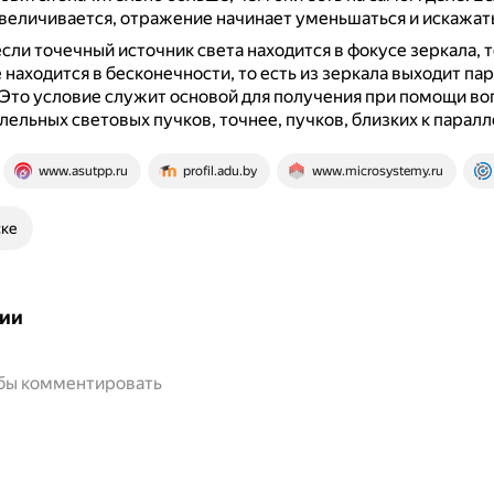
величивается, отражение начинает уменьшаться и искажать
если точечный источник света находится в фокусе зеркала, т
находится в бесконечности, то есть из зеркала выходит па
Это условие служит основой для получения при помощи во
лельных световых пучков, точнее, пучков, близких к парал
www.asutpp.ru
profil.adu.by
www.microsystemy.ru
ске
ии
обы комментировать