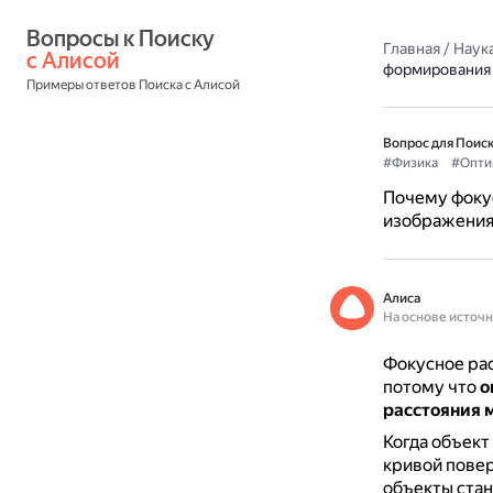
Вопросы к Поиску 
Главная
/
Наука
с Алисой
формирования
Примеры ответов Поиска с Алисой
Вопрос для Поиск
#Физика
#Опти
Почему фокус
изображения
Алиса
На основе источ
Фокусное рас
потому что
о
расстояния 
Когда объект
кривой повер
объекты стан