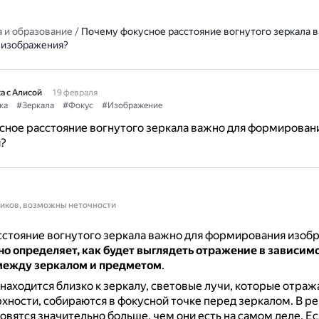
 и образование
/
Почему фокусное расстояние вогнутого зеркала 
 изображения?
а с Алисой
19 февраля
ка
#Зеркала
#Фокус
#Изображение
ное расстояние вогнутого зеркала важно для формирован
?
ников, возможны неточности
стояние вогнутого зеркала важно для формирования изоб
но определяет, как будет выглядеть отражение в зависимо
между зеркалом и предметом
.
 находится близко к зеркалу, световые лучи, которые отраж
хности, собираются в фокусной точке перед зеркалом.
В ре
овятся значительно больше, чем они есть на самом деле.
Ес