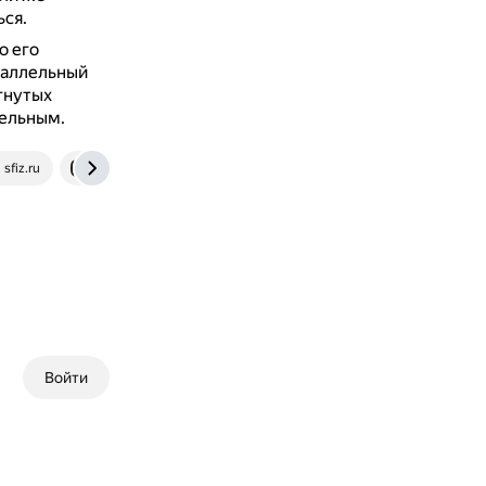
ся.
о его
раллельный
гнутых
лельным.
sfiz.ru
dzen.ru
Войти