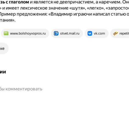
зь с глаголом
и является не деепричастием, а наречием.
Он
» и имеет лексическое значение «шутя», «легко», «запросто»
Пример предложения: «Владимир играючи написал статью о
тания».
www.bolshoyvopros.ru
otvet.mail.ru
vk.com
repeti
ске
ии
обы комментировать