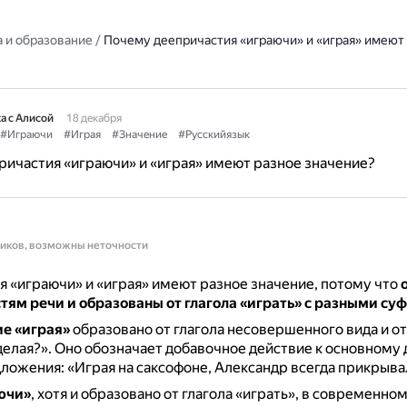
 и образование
/
Почему деепричастия «играючи» и «играя» имеют
а с Алисой
18 декабря
#Играючи
#Играя
#Значение
#Русскийязык
ичастия «играючи» и «играя» имеют разное значение?
ников, возможны неточности
 «играючи» и «играя» имеют разное значение, потому что
тям речи и образованы от глагола «играть» с разными с
е «играя»
образовано от глагола несовершенного вида и от
делая?».
Оно обозначает добавочное действие к основному 
ожения: «Играя на саксофоне, Александр всегда прикрывал
ючи»
, хотя и образовано от глагола «играть», в современно