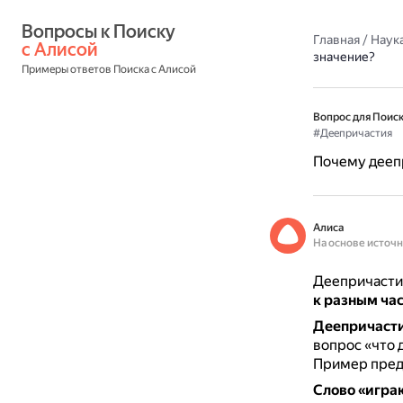
Вопросы к Поиску 
Главная
/
Наука
с Алисой
значение?
Примеры ответов Поиска с Алисой
Вопрос для Поиск
#Деепричастия
Почему деепр
Алиса
На основе источ
Деепричастия
к разным час
Деепричасти
вопрос «что 
Пример предл
Слово «игра