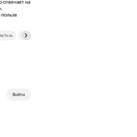
о отвечает на
,
 пользе
tor.1c.ru
ozlib.com
Войти