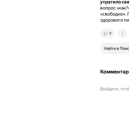
утратило свя
вопрос «как?
«свободно».
здорового пи
0
Найти в Пои
Комментар
Войдите, чт