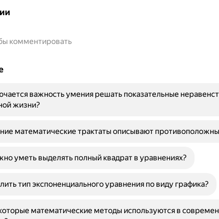
ии
обы комментировать
е
ючается важность умения решать показательные неравенст
ной жизни?
вние математические трактаты описывают противоположны
но уметь выделять полный квадрат в уравнениях?
лить тип экспоненциального уравнения по виду графика?
которые математические методы используются в совреме