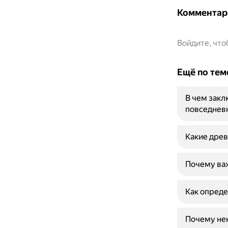
Комментар
Войдите, чт
Ещё по тем
В чем закл
повседнев
Какие дре
Почему важ
Как опреде
Почему не