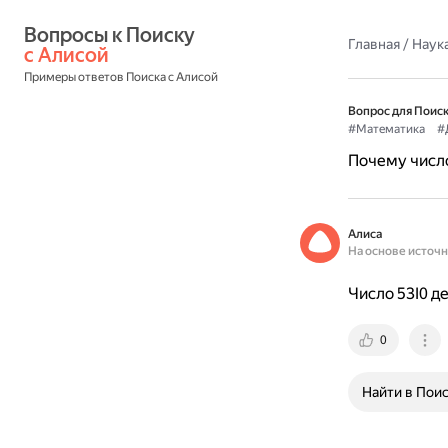
Вопросы к Поиску 
Главная
/
Наука
с Алисой
Примеры ответов Поиска с Алисой
Вопрос для Поиск
#Математика
#
Почему число
Алиса
На основе источ
Число 53I0 д
0
Найти в Пои