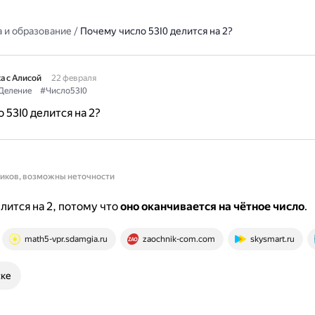
 и образование
/
Почему число 53I0 делится на 2?
а с Алисой
22 февраля
Деление
#Число53I0
 53I0 делится на 2?
ников, возможны неточности
елится на 2, потому что
оно оканчивается на чётное число
.
math5-vpr.sdamgia.ru
zaochnik-com.com
skysmart.ru
ске