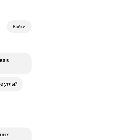
Войти
ва в
е углы?
нных