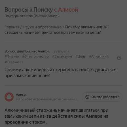
Вопросы к Поиску 
с Алисой
Примеры ответов Поиска с Алисой
Главная
/
Наука и образование
/
Почему алюминиевый
стержень начинает двигаться при замыкании цепи?
Вопрос для Поиска с Алисой
29 апреля
#Физика
#Электричество
#Замыкание
#Цепь
#Алюминий
#Стержень
Почему алюминиевый стержень начинает двигаться
при замыкании цепи?
Алиса
Как это работает?
На основе источников, возможны неточности
Алюминиевый стержень начинает двигаться при
замыкании цепи
из-за действия силы Ампера на
проводник с током
.