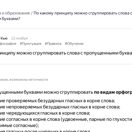
 и образование
/
По какому принципу можно сгруппировать слова 
 буквами?
 Кью
22 ноября
фография
#Пунктуация
#Правила
#Обучение
ринципу можно сгруппировать слова с пропущенными букв
ников, возможны неточности
пущенными буквами можно сгруппировать
по видам орфог
ие проверяемых безударных гласных в корне слова;
ие непроверяемых безударных гласных в корне слова;
ие чередующихся гласных в корне слова;
е согласных в корне слова (удвоенные, парные по глухости
имые согласные);
ие гласных после шипящих в корне слова.