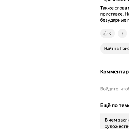
Также слова 
приставке.
Н
безударные г
0
Найти в Пои
Комментар
Войдите, чт
Ещё по тем
В чем закл
художеств