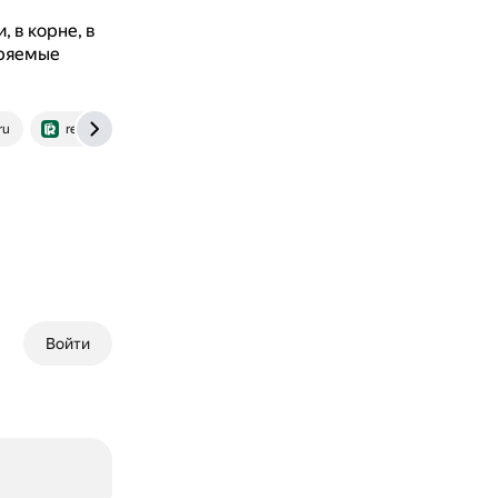
 в корне, в
еряемые
ru
reshak.ru
Войти