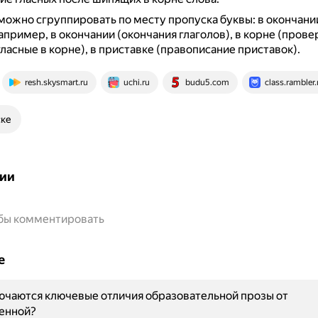
можно сгруппировать по месту пропуска буквы: в окончании,
апример, в окончании (окончания глаголов), в корне (пров
ласные в корне), в приставке (правописание приставок).
resh.skysmart.ru
uchi.ru
budu5.com
class.rambler.
ске
ии
обы комментировать
е
ючаются ключевые отличия образовательной прозы от
енной?