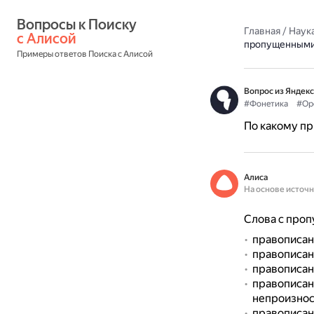
Вопросы к Поиску 
Главная
/
Наука
с Алисой
пропущенными
Примеры ответов Поиска с Алисой
Вопрос из Яндекс
#Фонетика
#Ор
По какому п
Алиса
На основе источ
Слова с про
правописан
правописан
правописан
правописани
непроизнос
правописан