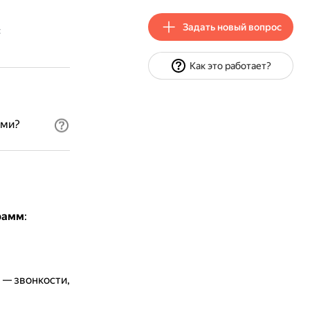
Задать новый вопрос
с
Как это работает?
ами?
рамм
:
 — звонкости,