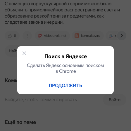
С помощью корпускулярной теории можно было
объяснить прямолинейное распространение света и
образование резкой тени за предметами, как
следствие закона инерции.
0
videouroki.net
kormakov.ru
resh.edu.r
Найти в Поиске
Поиск в Яндексе
Сделать Яндекс основным поиском
в Сhrome
Комментарии
ПРОДОЛЖИТЬ
Войдите, чтобы комментировать
Войти
Ещё по теме