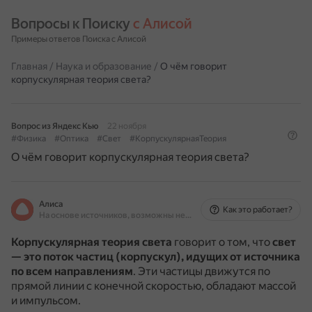
Вопросы к Поиску 
с Алисой
Примеры ответов Поиска с Алисой
Главная
/
Наука и образование
/
О чём говорит
корпускулярная теория света?
Вопрос из Яндекс Кью
22 ноября
#Физика
#Оптика
#Свет
#КорпускулярнаяТеория
О чём говорит корпускулярная теория света?
Алиса
Как это работает?
На основе источников, возможны неточности
Корпускулярная теория света
говорит о том, что
свет
— это поток частиц (корпускул), идущих от источника
по всем направлениям
.
Эти частицы движутся по
прямой линии с конечной скоростью, обладают массой
и импульсом.