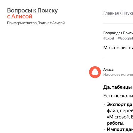
Вопросы к Поиску 
Главная
/
Наука
с Алисой
Примеры ответов Поиска с Алисой
Вопрос для Поиск
#Excel
#Google
Можно ли свя
Алиса
На основе источ
Да, таблицы 
Есть несколь
Экспорт да
файл, перей
«Microsoft E
работы.
Импорт дан