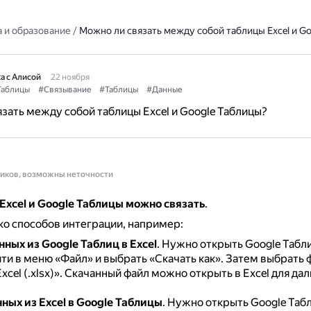
 и образование
/
Можно ли связать между собой таблицы Excel и Go
а с Алисой
22 ноября
Таблицы
#Связывание
#Таблицы
#Данные
зать между собой таблицы Excel и Google Таблицы?
ников, возможны неточности
Excel и Google Таблицы можно связать
.
ко способов интеграции, например:
нных из Google Таблиц в Excel
.
Нужно открыть Google Табл
ти в меню «Файл» и выбрать «Скачать как».
Затем выбрать 
xcel (.xlsx)».
Скачанный файл можно открыть в Excel для да
ных из Excel в Google Таблицы
.
Нужно открыть Google Таб