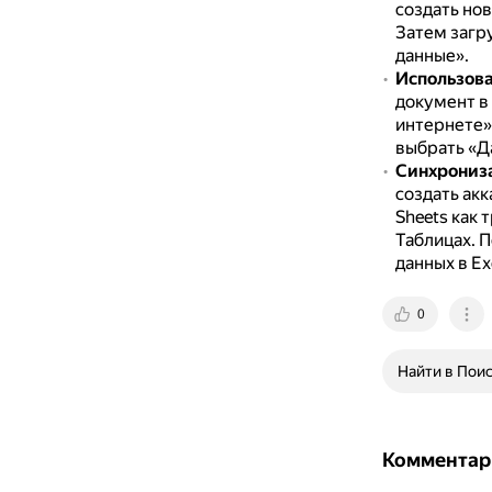
создать но
Затем загр
данные».
Использова
документ в
интернете»
выбрать «Да
Синхрониза
создать акк
Sheets как 
Таблицах.
П
данных в Ex
0
Найти в Пои
Комментар