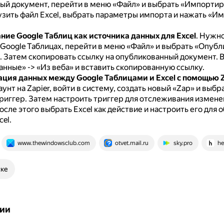
вый документ, перейти в меню «Файл» и выбрать «Импортир
узить файл Excel, выбрать параметры импорта и нажать «И
ние Google Таблиц как источника данных для Excel
.
Нужно
 Google Таблицах, перейти в меню «Файл» и выбрать «Опубл
.
Затем скопировать ссылку на опубликованный документ.
В
нные» -> «Из веба» и вставить скопированную ссылку.
ция данных между Google Таблицами и Excel с помощью Z
аунт на Zapier, войти в систему, создать новый «Zap» и выбр
триггер.
Затем настроить триггер для отслеживания измене
осле этого выбрать Excel как действие и настроить его для 
cel.
www.thewindowsclub.com
otvet.mail.ru
sky.pro
he
ске
ии