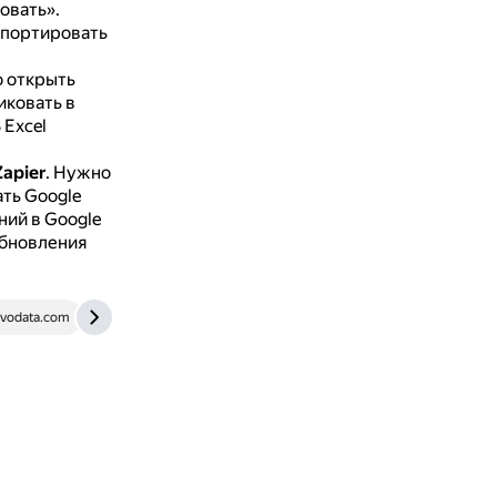
овать».
мпортировать
 открыть
иковать в
 Excel
apier
.
Нужно
ать Google
ний в Google
обновления
vodata.com
www.automateexcel.com