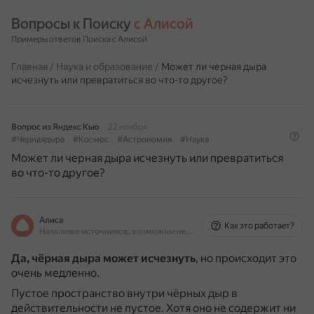
Вопросы к Поиску 
с Алисой
Примеры ответов Поиска с Алисой
Главная
/
Наука и образование
/
Может ли черная дыра
исчезнуть или превратиться во что-то другое?
Вопрос из Яндекс Кью
22 ноября
#Чернаядыра
#Космос
#Астрономия
#Наука
Может ли черная дыра исчезнуть или превратиться
во что-то другое?
Алиса
Как это работает?
На основе источников, возможны неточности
Да, чёрная дыра может исчезнуть
, но происходит это
очень медленно.
Пустое пространство внутри чёрных дыр в
действительности не пустое.
Хотя оно не содержит ни