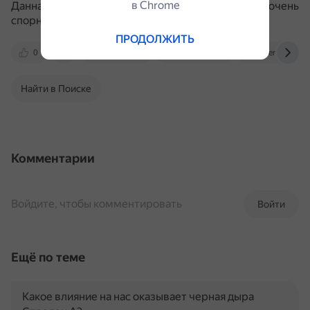
в Сhrome
Данная гипотеза основана на ещё недоказанной и очень
спорной теории квантовой гравитации.
ПРОДОЛЖИТЬ
0
hi-news.ru
www.ferra.ru
dzen.ru
Найти в Поиске
Комментарии
Войдите, чтобы комментировать
Войти
Ещё по теме
Какое влияние на нас оказывает черная дыра