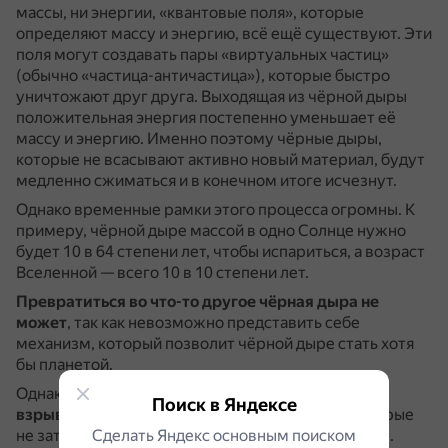
массы, ни энергии, «квантовые поля», которые
определяют массу и энергию, всё ещё существуют.
Эти
поля могут создавать пары «виртуальных частиц»
(обычно «частица-античастица»), которые быстро
уничтожают друг друга.
Выходящая из чёрной дыры
положительная энергия постепенно уменьшает её
массу и энергию.
Именно поэтому чёрные дыры,
которые не всасывают активно новый материал, будут
медленно сжиматься и в конечном итоге исчезнут.
Однако временные рамки этого процесса огромны.
К
примеру, чёрной дыре массой в одно Солнце нужно
будет 10 в 64 степени лет, чтобы испариться, а возраст
Вселенной — всего 10 в 10 степени лет.
Превратиться во что-то другое чёрная дыра не
может
, так как невозможно представить себе
механизм, который позволит чёрной дыре стать хотя
бы планетой.
Однако есть гипотеза, что
чёрные дыры могут
Поиск в Яндексе
взрываться и превращаться в белые дыры
, которые
не затягивают материю, а напротив, извергают её.
Сделать Яндекс основным поиском