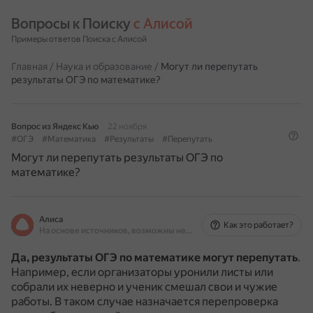
Вопросы к Поиску 
с Алисой
Примеры ответов Поиска с Алисой
Главная
/
Наука и образование
/
Могут ли перепутать
результаты ОГЭ по математике?
Вопрос из Яндекс Кью
22 ноября
#ОГЭ
#Математика
#Результаты
#Перепутать
Могут ли перепутать результаты ОГЭ по
математике?
Алиса
Как это работает?
На основе источников, возможны неточности
Да, результаты ОГЭ по математике могут перепутать
.
Например, если организаторы уронили листы или
собрали их неверно и ученик смешал свои и чужие
работы.
В таком случае назначается перепроверка