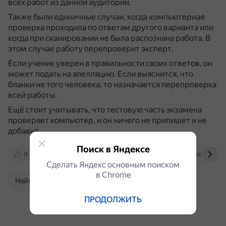
всех работ из данной аудитории.
Также были единичные случаи, когда компьютерная
проверка проходила по ответам другого варианта или
когда при сканировании не была распознана работа.
В
этом случае работу перепроверит эксперт.
Если ученик уверен в правильности своих ответов, он
может подать на апелляцию.
Если выяснится, что
бланки не того человека, то назначается перепроверка
всей работы.
Ещё стоит учитывать, что тестовую часть экзамена
проверяет компьютер, и он ничего не припишет и не
добавит.
Поиск в Яндексе
0
www.u-mama.ru
www.bolshoyvopros.ru
Сделать Яндекс основным поиском
в Сhrome
Найти в Поиске
ПРОДОЛЖИТЬ