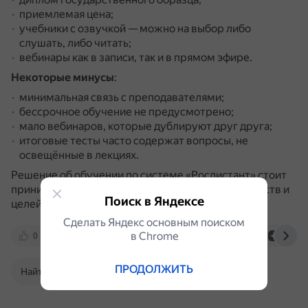
приемлемая цена;
учебники с озвучкой — можно на выбор либо
слушать, либо читать;
вебинары как в записи, так и в прямом эфире.
Некоторые минусы
:
минимальная связь с преподавателями;
бессрочное обучение не предусмотрено;
мало вебинаров, которые дублируют друг друга;
итоговые тесты часто содержат вопросы, не
освещённые в лекциях.
Решение об обучении по системе «Росдистант» стоит
принимать с учётом индивидуальных обстоятельств и
Поиск в Яндексе
целей.
Сделать Яндекс основным поиском
в Сhrome
0
otzovik.com
samara.ucheba.ru
dzen.r
ПРОДОЛЖИТЬ
Найти в Поиске