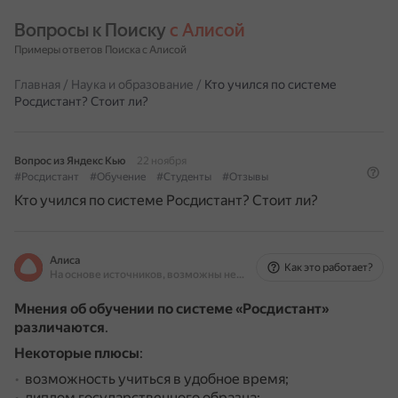
Вопросы к Поиску 
с Алисой
Примеры ответов Поиска с Алисой
Главная
/
Наука и образование
/
Кто учился по системе
Росдистант? Стоит ли?
Вопрос из Яндекс Кью
22 ноября
#Росдистант
#Обучение
#Студенты
#Отзывы
Кто учился по системе Росдистант? Стоит ли?
Алиса
Как это работает?
На основе источников, возможны неточности
Мнения об обучении по системе «Росдистант»
различаются
.
Некоторые плюсы
:
возможность учиться в удобное время;
диплом государственного образца;