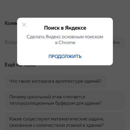
Комментарии
Поиск в Яндексе
Сделать Яндекс основным поиском
Войдите, чтобы комментировать
в Сhrome
Войти
ПРОДОЛЖИТЬ
Ещё по теме
Что такое экстерна в архитектуре зданий?
Почему цокольный этаж считается
теплоизоляционным буфером для здания?
Какие существуют математические задачи,
связанные с количеством этажей в здании?