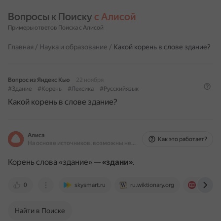
Вопросы к Поиску 
с Алисой
Примеры ответов Поиска с Алисой
Главная
/
Наука и образование
/
Какой корень в слове здание?
Вопрос из Яндекс Кью
22 ноября
#Здание
#Корень
#Лексика
#Русскийязык
Какой корень в слове здание?
Алиса
Как это работает?
На основе источников, возможны неточности
Корень слова «здание» —
«здани»
.
0
skysmart.ru
ru.wiktionary.org
obrazov
Найти в Поиске