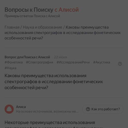
Вопросы к Поиску 
с Алисой
Примеры ответов Поиска с Алисой
Главная
/
Наука и образование
/
Каковы преимущества
использования спектрографов в исследовании фонетических
особенностей речи?
Вопрос для Поиска с Алисой
22 июня
#Фонетика
#Спектрография
#ИсследованиеРечи
#Акустика
#Наука
Каковы преимущества использования
спектрографов в исследовании фонетических
особенностей речи?
Алиса
Как это работает?
На основе источников, возможны неточности
Некоторые преимущества использования