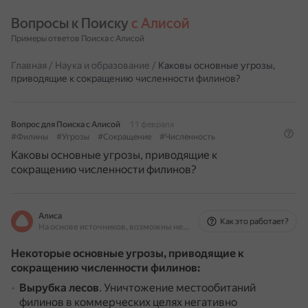
Вопросы к Поиску 
с Алисой
Примеры ответов Поиска с Алисой
Главная
/
Наука и образование
/
Каковы основные угрозы,
приводящие к сокращению численности филинов?
Вопрос для Поиска с Алисой
11 февраля
#Филины
#Угрозы
#Сокращение
#Численность
Каковы основные угрозы, приводящие к
сокращению численности филинов?
Алиса
Как это работает?
На основе источников, возможны неточности
Некоторые основные угрозы, приводящие к
сокращению численности филинов:
Вырубка лесов
.
Уничтожение местообитаний
филинов в коммерческих целях негативно